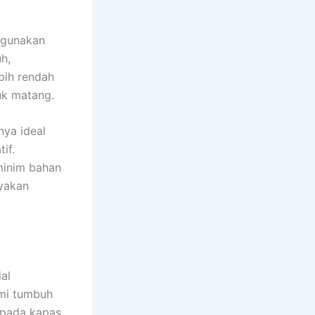
u gunakan
h,
bih rendah
uk matang.
nya ideal
if.
minim bahan
nyakan
ial
ami tumbuh
ipada kapas.