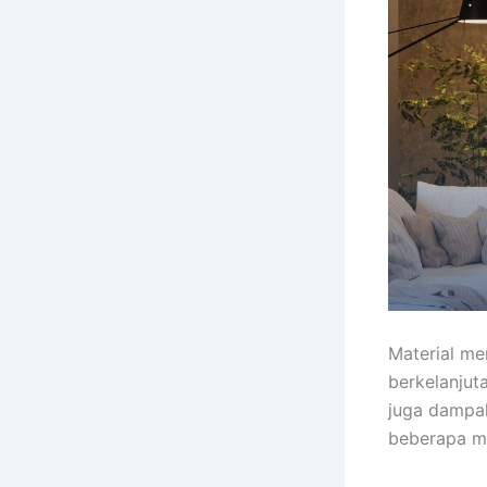
Material me
berkelanjut
juga dampak
beberapa ma