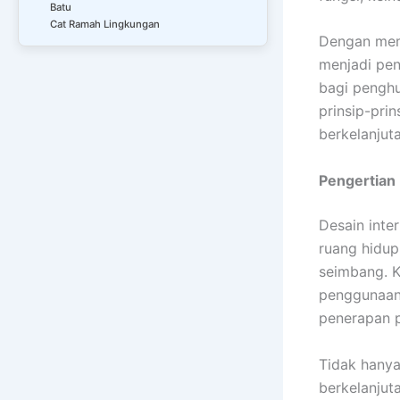
Batu
Cat Ramah Lingkungan
Dengan mema
menjadi pen
bagi penghu
prinsip-prin
berkelanjuta
Pengertian 
Desain inte
ruang hidup
seimbang. K
penggunaan 
penerapan pr
Tidak hanya 
berkelanjut