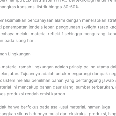
seperti lampu LED atau sistem HVAC berteknologi rendah emi
ngkas konsumsi listrik hingga 30-50%.
emaksimalkan pencahayaan alami dengan menerapkan strat
ti penempatan jendela lebar,
penggunaan skylight (atap kac
cahaya melalui material reflektif sehingga mengurangi keb
n pada siang hari.
amah Lingkungan
material ramah lingkungan adalah prinsip paling utama da
rkelanjutan. Tujuannya adalah untuk mengurangi dampak neg
osistem melalui pemilihan bahan yang bertanggung jawab 
aterial ini mencakup bahan daur ulang, sumber terbarukan,
es produksi rendah emisi karbon.
 tidak hanya berfokus pada asal-usul material, namun juga
ngkan siklus hidupnya mulai dari ekstraksi, produksi, hin