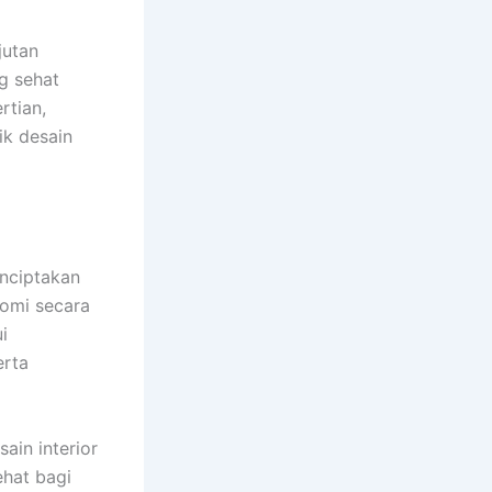
jutan
g sehat
rtian,
ik desain
enciptakan
nomi secara
i
erta
ain interior
hat bagi