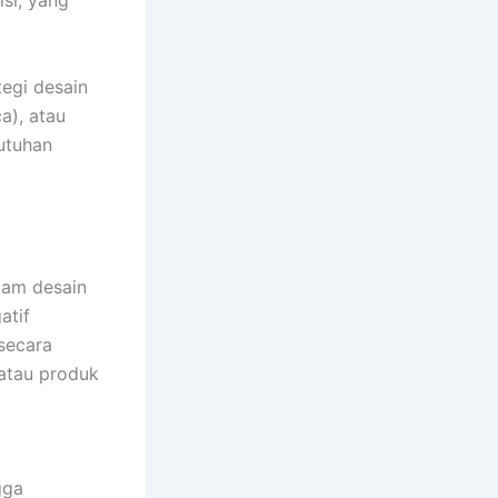
si, yang
egi desain
a), atau
utuhan
lam desain
atif
secara
 atau produk
gga