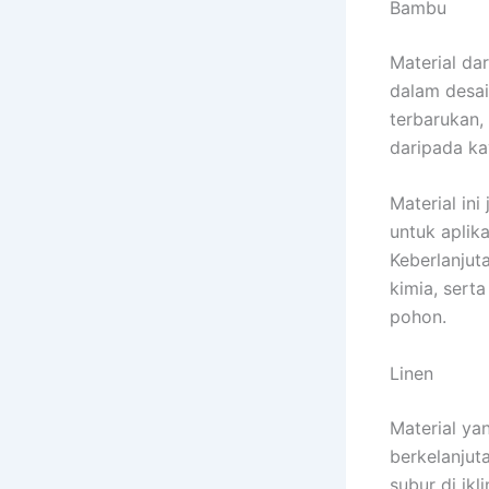
Bambu
Material da
dalam desai
terbarukan,
daripada ka
Material in
untuk aplika
Keberlanjut
kimia, sert
pohon.
Linen
Material yan
berkelanjut
subur di ik