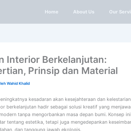
Home
About Us
Our Serv
n Interior Berkelanjutan:
rtian, Prinsip dan Material
Oleh
Wahid Khalid
eningkatnya kesadaran akan kesejahteraan dan kelestarian
rior berkelanjutan hadir sebagai solusi kreatif yang menjaw
 modern tanpa mengorbankan masa depan bumi. Konsep ini
ar tentang estetika, tetapi juga mengedepankan keseimba
ndahan, dan tanggung jawab ekologis.