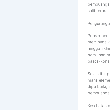
pembuangan 
sulit terurai.
Pengurang
Prinsip pen
meminimalka
hingga akhi
pemilihan m
pasca-kons
Selain itu,
mana elemen
diperbaiki,
pembuangan 
Kesehatan 