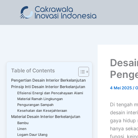
Lewati
ke
konten
Desai
Table of Contents
Penge
Pengertian Desain Interior Berkelanjutan
Prinsip Inti Desain Interior Berkelanjutan
4 Mei 2025
/ 
Efisiensi Energi dan Pencahayaan Alami
Material Ramah Lingkungan
Di tengah m
Pengurangan Sampah
Kesehatan dan Kesejahteraan
desain inte
Material Desain Interior Berkelanjutan
gaya hidup
Bambu
hanya sekad
Linen
Logam Daur Ulang
fungsi, kei