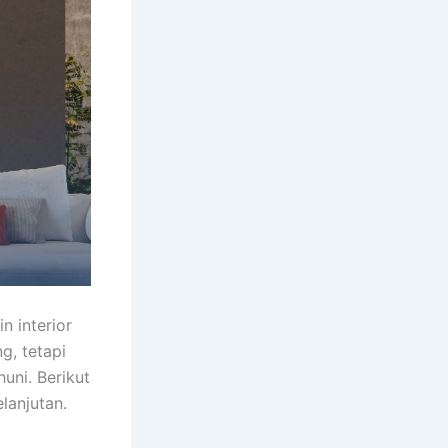
n interior
g, tetapi
uni. Berikut
lanjutan.