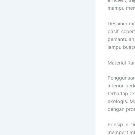
efficient, 
mampu mema
Desainer m
pasif, seper
pemantulan 
lampu buata
Material R
Penggunaan 
interior be
terhadap ek
ekologis. M
dengan pros
Prinsip ini
mempertimba