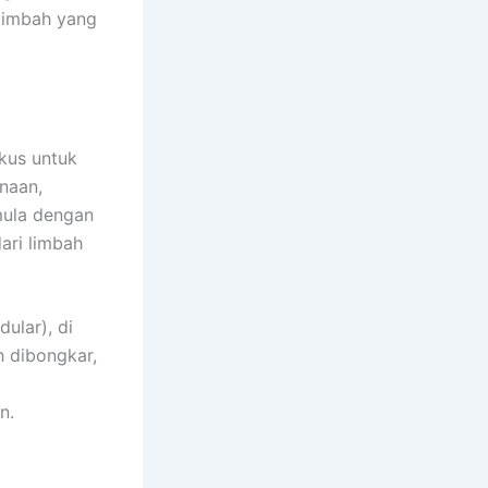
limbah yang
kus untuk
naan,
rmula dengan
dari limbah
ular), di
h dibongkar,
an.