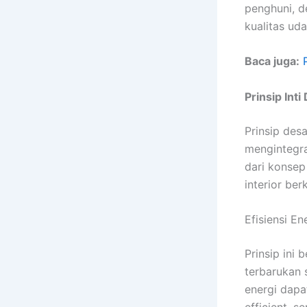
penghuni, 
kualitas ud
Baca juga:
Prinsip Inti
Prinsip des
mengintegra
dari konsep
interior be
Efisiensi E
Prinsip ini
terbarukan 
energi dapa