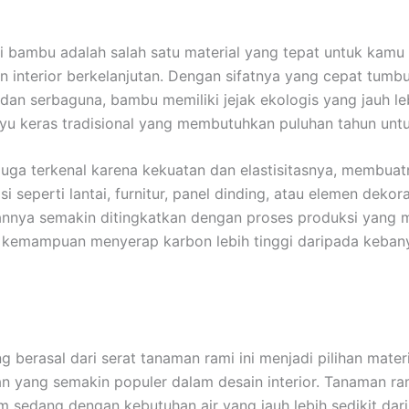
ri bambu adalah salah satu material yang tepat untuk kam
n interior berkelanjutan. Dengan sifatnya yang cepat tumbu
 dan serbaguna, bambu memiliki jejak ekologis yang jauh le
yu keras tradisional yang membutuhkan puluhan tahun unt
i juga terkenal karena kekuatan dan elastisitasnya, membuat
si seperti lantai, furnitur, panel dinding, atau elemen dekorat
annya semakin ditingkatkan dengan proses produksi yang 
a kemampuan menyerap karbon lebih tinggi daripada keba
g berasal dari serat tanaman rami ini menjadi pilihan mater
an yang semakin populer dalam desain interior. Tanaman r
lim sedang dengan kebutuhan air yang jauh lebih sedikit dar