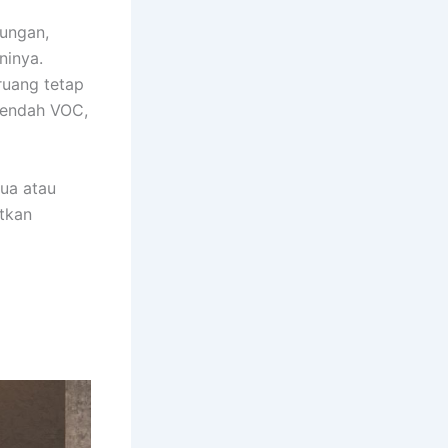
kungan,
ninya.
ruang tetap
 rendah VOC,
tua atau
atkan