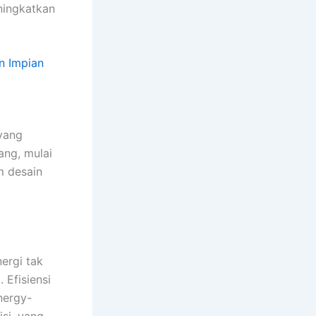
ningkatkan
n Impian
 yang
ang, mulai
m desain
ergi tak
Efisiensi
nergy-