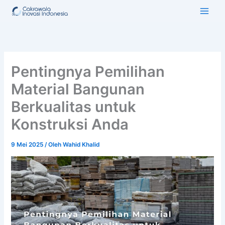
Lewati
ke
konten
Pentingnya Pemilihan
Material Bangunan
Berkualitas untuk
Konstruksi Anda
9 Mei 2025
/ Oleh
Wahid Khalid