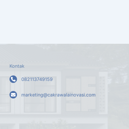
Kontak
082113749159
marketing@cakrawalainovasi.com