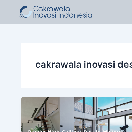
Lewati
ke
konten
cakrawala inovasi des