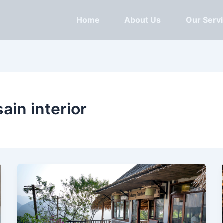
Home
About Us
Our Serv
ain interior