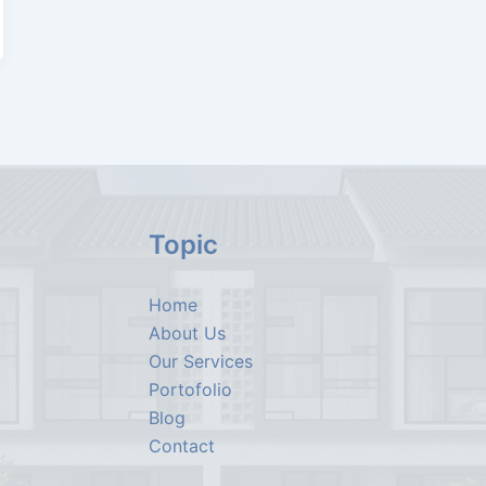
Topic
Home
About Us
Our Services
Portofolio
Blog
Contact