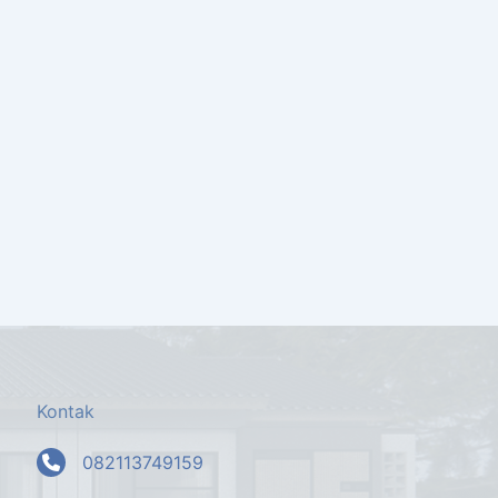
Kontak
082113749159