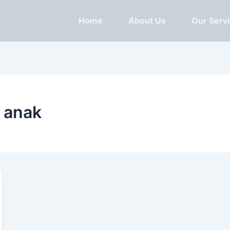
Home
About Us
Our Serv
r anak