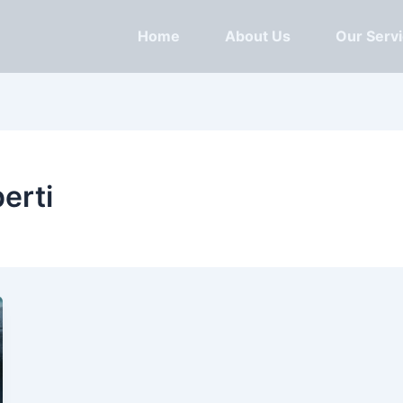
Home
About Us
Our Serv
erti