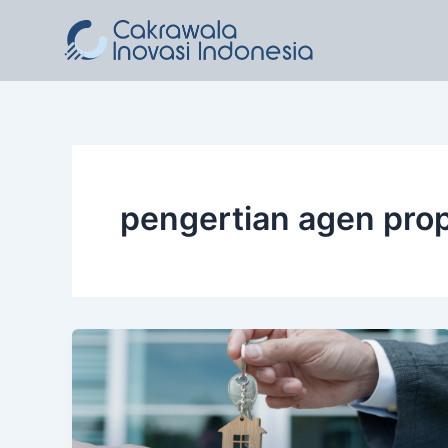
Lewati
ke
konten
pengertian agen prop