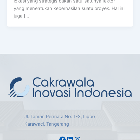
lokasi yang strategis bukan satu-satunya faktor
yang menentukan keberhasilan suatu proyek. Hal ini
juga […]
Jl. Taman Permata No. 1-3, Lippo
Karawaci, Tangerang