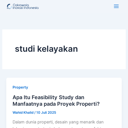
Lewati
ke
konten
studi kelayakan
Property
Apa Itu Feasibility Study dan
Manfaatnya pada Proyek Properti?
Wahid Khalid
/
10 Juli 2025
Dalam dunia properti, desain yang menarik dan