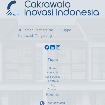
Jl. Taman Permata No. 1-3, Lippo
Karawaci, Tangerang
Topic
Home
About Us
Our Services
Portofolio
Blog
Contact
Kontak
082113749159