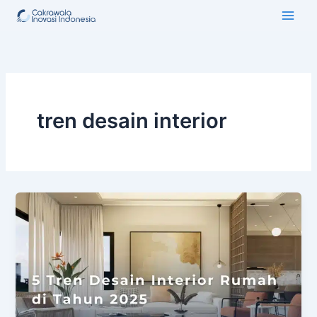
Lewati
ke
konten
tren desain interior