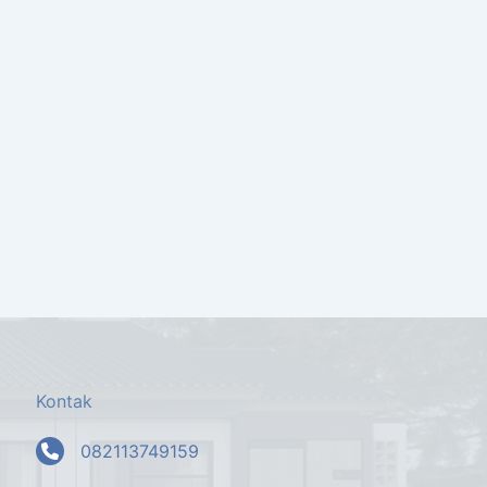
Kontak
082113749159